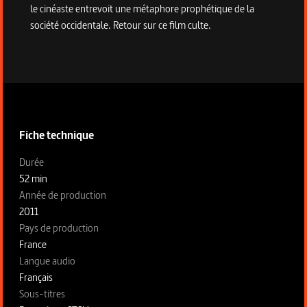
le cinéaste entrevoit une métaphore prophétique de la
société occidentale. Retour sur ce film culte.
Informations techniques du programme
Fiche technique
Fiche technique section gauche
Durée
52 min
Année de production
2011
Pays de production
France
Langue audio
Français
Sous-titres