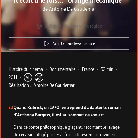
Il était une fois... "Orange mécanique"
de
Antoine De Gaudemar
Indisponible dans votre région
Voir la bande-annonce
Metadata du programme
Histoire du cinéma
•
Documentaire
•
France
•
52 min
•
2011
•
VF
Réalisation :
Antoine De Gaudemar
Description du programme
Quand Kubrick, en 1970, entreprend d'adapter le roman
d'Anthony Burgess, il est au sommet de son art.
Dans ce conte philosophique glaçant, racontant le lavage
de cerveau infligé par l'État à un adolescent ultraviolent,