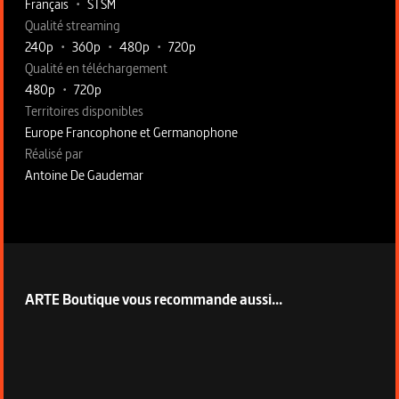
Français
•
STSM
Qualité streaming
240p
•
360p
•
480p
•
720p
Qualité en téléchargement
480p
•
720p
Territoires disponibles
Europe Francophone et Germanophone
Fiche technique section droite
Réalisé par
Antoine De Gaudemar
ARTE Boutique vous recommande aussi...