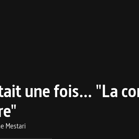
était une fois... "La c
re"
e Mestari