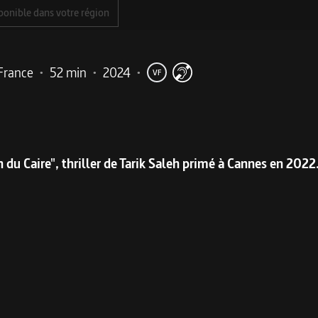
ponible dans votre région
France
•
52 min
•
2024
•
VF
me
du Caire", thriller de Tarik Saleh primé à Cannes en 2022
Saleh, né en 1972 à Stockholm d’un père égyptien et d’une m
ré d’un fait divers réel,
Le Caire confidentiel
met en scène
u
Fares. Surveillé par les autorités en raison du sujet traité, 
plus tard, Tarik Saleh n’a pas désarmé et analyse les failles d
 entre les instances religieuses et politiques. Toujours
perso
anbul pour y filmer
La conspiration du Caire
.