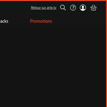
Retour sur arte.tv
acks
Promotions