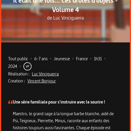
Il était une fois... Ces drôles d'objets -
Volume 4
de
Luc Vinciguerra
Indisponible dans votre région
Metadata du programme
Tout public
•
6-7 ans
•
Jeunesse
•
France
•
1h31
•
2024
•
VF
Réalisation :
Luc Vinciguerra
Creation :
Vincent Bonjour
Description du programme
Une série familiale pour s’instruire avec le sourire !
Maestro, le grand sage à la longue barbe blanche, aidé de
Psi, Teigneux, Pierrette, Minus, raconte aux enfants des
histoires toujours aussi fascinantes. Chaque épisode est