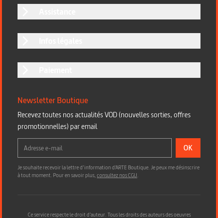
Assistance
Infos légales
Paiement
Newsletter Boutique
Recevez toutes nos actualités VOD (nouvelles sorties, offres
promotionnelles) par email
OK
Je souhaite recevoir la lettre d’information d'ARTE Boutique. Je peux me désinscrire
à tout moment. Pour en savoir plus,
consultez nos CGU
.
Ce service respecte le droit d’auteur. Tous les droits des auteurs des oeuvres