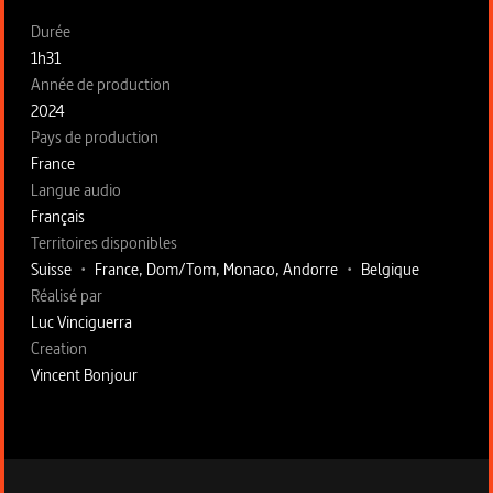
Fiche technique section gauche
Durée
1h31
Année de production
2024
Pays de production
France
Langue audio
Français
Territoires disponibles
Suisse
•
France, Dom/Tom, Monaco, Andorre
•
Belgique
Fiche technique section droite
Réalisé par
Luc Vinciguerra
Creation
Vincent Bonjour