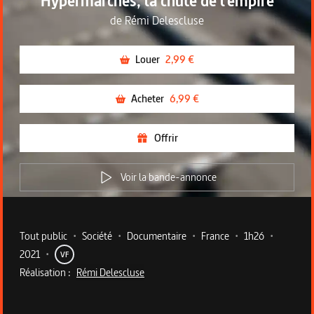
Hypermarchés, la chute de l'empire
de
Rémi Delescluse
Louer
2,99 €
Acheter
6,99 €
Offrir
Voir la bande-annonce
Metadata du programme
Tout public
•
Société
•
Documentaire
•
France
•
1h26
•
2021
•
VF
Réalisation :
Rémi Delescluse
Description du programme