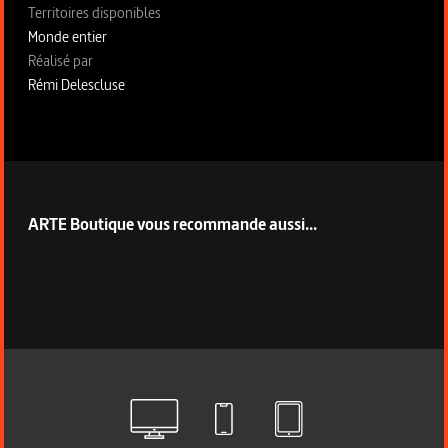
Territoires disponibles
Monde entier
Fiche technique section droite
Réalisé par
Rémi Delescluse
ARTE Boutique vous recommande aussi...