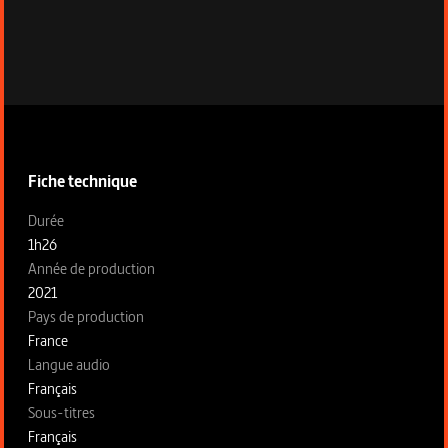
Informations techniques du programme
Fiche technique
Fiche technique section gauche
Durée
1h26
Année de production
2021
Pays de production
France
Langue audio
Français
Sous-titres
Français