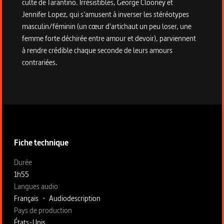
culte de Tarantino. Irrésistibles, George Clooney et
Jennifer Lopez, qui s'amusent à inverser les stéréotypes
masculin/féminin (un cœur d'artichaut un peu loser, une
femme forte déchirée entre amour et devoir), parviennent
à rendre crédible chaque seconde de leurs amours
contrariées.
Informations techniques du programme
Fiche technique
Fiche technique section gauche
Durée
1h55
Langues audio
Français
•
Audiodescription
Pays de production
États-Unis