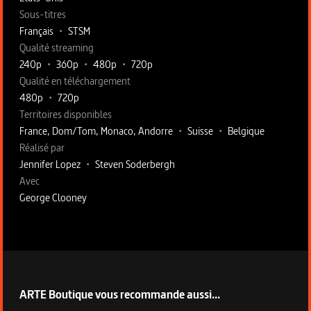
Sous-titres
Français
•
STSM
Qualité streaming
240p
•
360p
•
480p
•
720p
Qualité en téléchargement
480p
•
720p
Territoires disponibles
France, Dom/Tom, Monaco, Andorre
•
Suisse
•
Belgique
Fiche technique section droite
Réalisé par
Jennifer Lopez
•
Steven Soderbergh
Avec
George Clooney
ARTE Boutique vous recommande aussi...