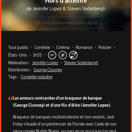
Hors d'atteinte
de
Jennifer Lopez
&
Steven Soderbergh
Indisponible dans votre région
Metadata du programme
Tout public
•
Comédie
•
Cinéma
•
Romance
•
Policier
•
États-Unis
•
1h55
•
VF
Réalisation :
Jennifer Lopez
•
Steven Soderbergh
Distribution :
George Clooney
Tags :
Comédie policière
Description du programme
Les amours contrariées d'un braqueur de banque
(George Clooney) et d'une flic d'élite (Jennifer Lopez).
Braqueur de banques multirécidiviste et non violent, Jack
Foley s'évade d'un pénitencier de Floride avec l'aide de son
vieux copain Buddy Bragg, un gars en or qui n'a qu'un seul