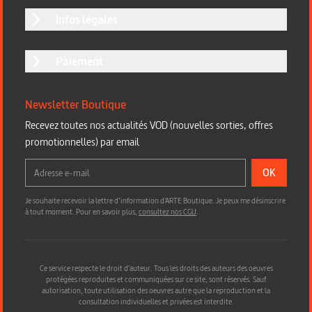
Infos légales
Paiement
Newsletter Boutique
Recevez toutes nos actualités VOD (nouvelles sorties, offres
promotionnelles) par email
OK
Je souhaite recevoir la lettre d’information d'ARTE Boutique. Je peux me désinscrire
à tout moment. Pour en savoir plus,
consultez nos CGU
.
Ce service respecte le droit d’auteur. Tous les droits des auteurs des oeuvres
protégées reproduites et communiquées sur ce site, sont réservés. Sauf
autorisation, toute utilisation des oeuvres autre que la reproduction et la
consultation individuelles et privées est interdite.