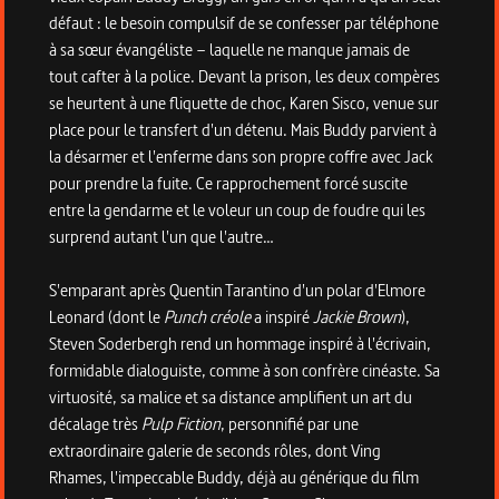
défaut : le besoin compulsif de se confesser par téléphone
à sa sœur évangéliste – laquelle ne manque jamais de
tout cafter à la police. Devant la prison, les deux compères
se heurtent à une fliquette de choc, Karen Sisco, venue sur
place pour le transfert d'un détenu. Mais Buddy parvient à
la désarmer et l'enferme dans son propre coffre avec Jack
pour prendre la fuite. Ce rapprochement forcé suscite
entre la gendarme et le voleur un coup de foudre qui les
surprend autant l'un que l'autre…
S'emparant après Quentin Tarantino d'un polar d'Elmore
Leonard (dont le
Punch créole
a inspiré
Jackie Brown
),
Steven Soderbergh rend un hommage inspiré à l'écrivain,
formidable dialoguiste, comme à son confrère cinéaste. Sa
virtuosité, sa malice et sa distance amplifient un art du
décalage très
Pulp Fiction
, personnifié par une
extraordinaire galerie de seconds rôles, dont Ving
Rhames, l'impeccable Buddy, déjà au générique du film