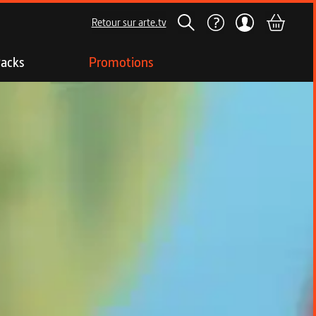
Retour sur arte.tv
acks
Promotions