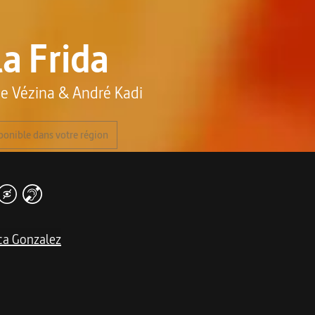
a Frida
ne Vézina
&
André Kadi
ponible dans votre région
ca Gonzalez
me