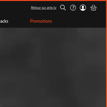
Retour sur arte.tv
acks
Promotions