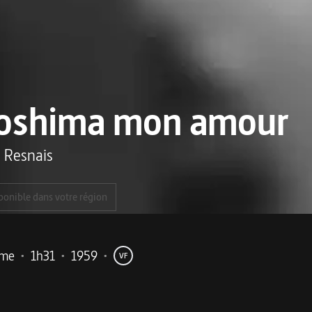
roshima mon amour
n Resnais
ponible dans votre région
ame
•
1h31
•
1959
•
VF