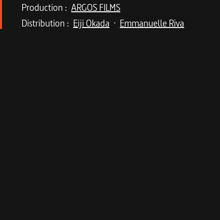
Production :
ARGOS FILMS
Distribution :
Eiji Okada
Emmanuelle Riva
•
Description du program
Retrouvez le plus déchirant et inoubliable de
Le premier long métrage d'Alain Resnais, réalisé
aujourd'hui un film d'avant-garde. Dans cette dou
l'histoire se décomposent, se fragmentent, se mo
A Hiroshima, dans la ville hantée par le souveni
guerre avec un soldat allemand et qui lui a valu 
Festival de Cannes
1959
-
Sélection officielle