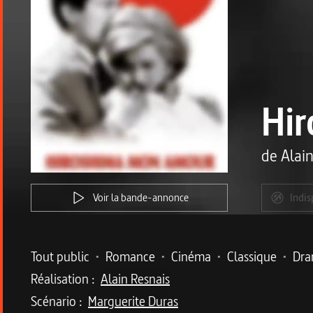
Hi
de
Alai
Voir la bande-annonce
Indis
Metadata du programme
Tout public
•
Romance
•
Cinéma
•
Classique
•
Dr
Réalisation :
Alain Resnais
Scénario :
Marguerite Duras