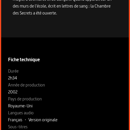
des murs de l'école, écrit en lettres de sang : la Chambre
des Secrets a été ouverte.
Informations techniques du programme
Fiche technique
Fiche technique section gauche
Durée
2h34
Année de production
2002
Pays de production
Royaume-Uni
Langues audio
Français
•
Version originale
Sous-titres