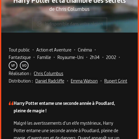
Harry Potter et la chambre des secrets
de
Chris Columbus
Indisponible dans votre région
Metadata du programme
Tout public
•
Action et Aventure
•
Cinéma
•
Fantastique
•
Famille
•
Royaume-Uni
•
2h34
•
2002
•
VF
VO
Réalisation :
Chris Columbus
Distribution :
Daniel Radcliffe
•
Emma Watson
•
Rupert Grint
Description du programme
Harry Potter entame une seconde année à Poudlard,
pleine de magie !
Malgré les avertissements d'un elfe mystérieux, Harry
Potter entame une seconde année à Poudlard, pleine de
magie, d'aventures et de dangers. Quand apparaît sur un