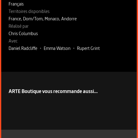
Français
Territoires disponibles
France, Dom/Tom, Monaco, Andorre
Fiche technique section droite
Réalisé par
Chris Columbus
Avec
Daniel Radcliffe
•
Emma Watson
•
Rupert Grint
ARTE Boutique vous recommande aussi...