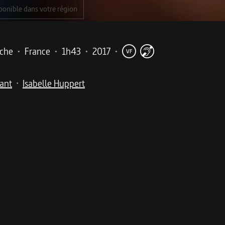
ponible dans votre région
iche
•
France
•
1h43
•
2017
•
VF
nant
Isabelle Huppert
•
me
e famille bourgeoise de Calais. Avec Jean-Louis Trintigna
s Laurent cohabitent dans un opulent hôtel particulier. Tand
treprise familiale de BTP, se débat avec un grave accident de 
n public. De son côté, Thomas, le frère d’Anne, chirurgien et
etour dans sa vie de sa fille de 13 ans, Ève, portée sur les é