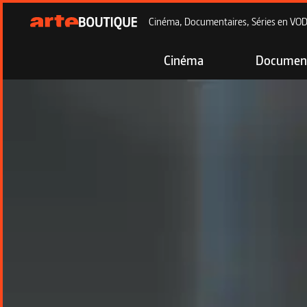
Cinéma, Documentaires, Séries en VOD à
Cinéma
Document