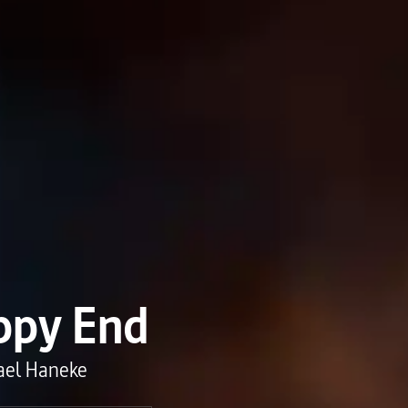
ppy End
ael Haneke