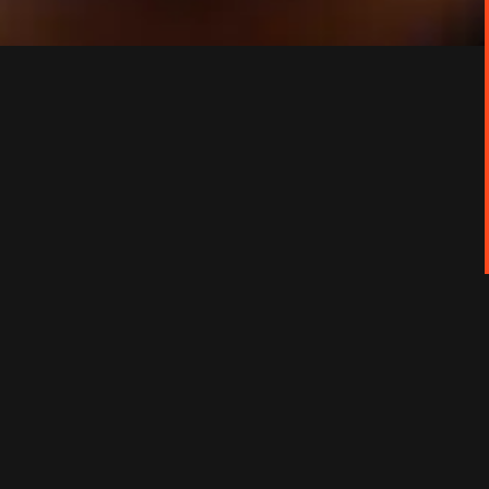
nt et Isabelle Huppert.
is que le patriarche sénescent cherche à se
chantier et le mal-être de son fils unique,
 jeune papa, libère ses fantasmes sexuels dans
crans et les médicaments, dont la mère est