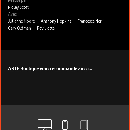
Fiche technique section droite
Réalisé par
Ridley Scott
Avec
Julianne Moore
•
Anthony Hopkins
•
Francesca Neri
•
Gary Oldman
•
Ray Liotta
ARTE Boutique vous recommande aussi...