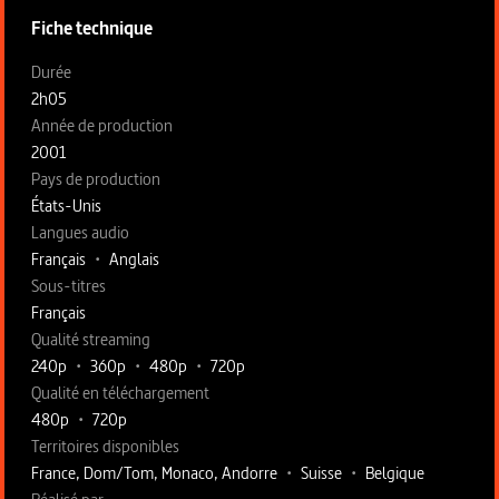
Fiche technique
Fiche technique section gauche
Durée
2h05
Année de production
2001
Pays de production
États-Unis
Langues audio
Français
•
Anglais
Sous-titres
Français
Qualité streaming
240p
•
360p
•
480p
•
720p
Qualité en téléchargement
480p
•
720p
Territoires disponibles
France, Dom/Tom, Monaco, Andorre
•
Suisse
•
Belgique