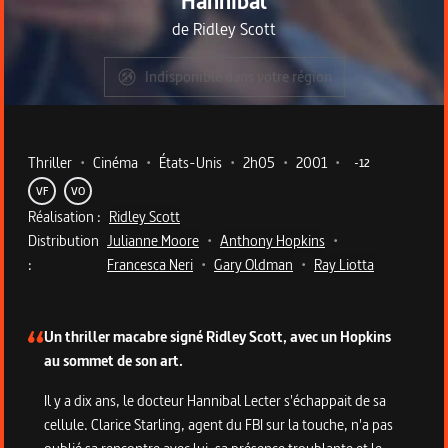
Hannibal
de
Ridley Scott
Indisponible dans votre région
Metadata du programme
Thriller
•
Cinéma
•
États-Unis
•
2h05
•
2001
•
-12
VF
VO
Réalisation :
Ridley Scott
Distribution
Julianne Moore
•
Anthony Hopkins
•
:
Francesca Neri
•
Gary Oldman
•
Ray Liotta
Description du programme
Un thriller macabre signé Ridley Scott, avec un Hopkins
au sommet de son art.
Il y a dix ans, le docteur Hannibal Lecter s'échappait de sa
cellule. Clarice Starling, agent du FBI sur la touche, n'a pas