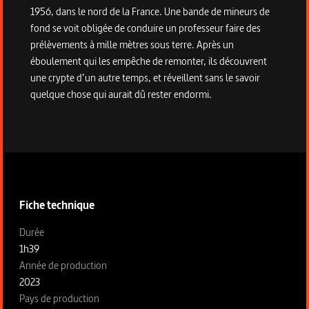
1956, dans le nord de la France. Une bande de mineurs de
fond se voit obligée de conduire un professeur faire des
prélèvements à mille mètres sous terre. Après un
éboulement qui les empêche de remonter, ils découvrent
une crypte d’un autre temps, et réveillent sans le savoir
quelque chose qui aurait dû rester endormi.
Informations techniques du programme
Fiche technique
Fiche technique section gauche
Durée
1h39
Année de production
2023
Pays de production