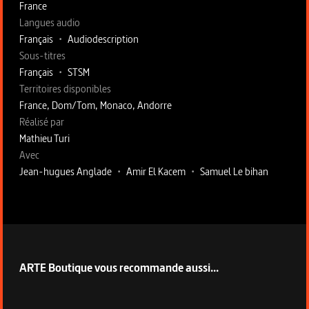
France
Langues audio
Français
•
Audiodescription
Sous-titres
Français
•
STSM
Territoires disponibles
France, Dom/Tom, Monaco, Andorre
Fiche technique section droite
Réalisé par
Mathieu Turi
Avec
Jean-hugues Anglade
•
Amir El Kacem
•
Samuel Le bihan
ARTE Boutique vous recommande aussi...