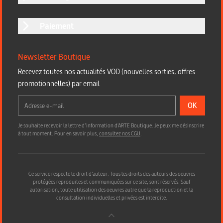
Paiement
Newsletter Boutique
Recevez toutes nos actualités VOD (nouvelles sorties, offres
promotionnelles) par email
OK
Je souhaite recevoir la lettre d’information d'ARTE Boutique. Je peux me désinscrire
à tout moment. Pour en savoir plus,
consultez nos CGU
.
Ce service respecte le droit d’auteur. Tous les droits des auteurs des oeuvres
protégées reproduites et communiquées sur ce site, sont réservés. Sauf
autorisation, toute utilisation des oeuvres autre que la reproduction et la
consultation individuelles et privées est interdite.