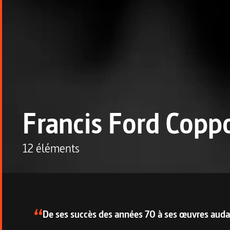
Francis Ford Copp
12 éléments
Description de la collecti
De ses succès des années 70 à ses œuvres auda