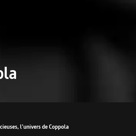
ola
on
cieuses, l’univers de Coppola