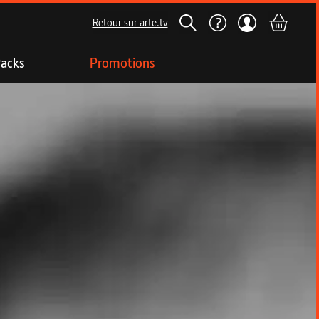
Retour sur arte.tv
acks
Promotions