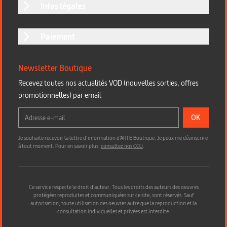
Infos légales
Paiement
Newsletter Boutique
Recevez toutes nos actualités VOD (nouvelles sorties, offres
promotionnelles) par email
OK
Je souhaite recevoir la lettre d’information d'ARTE Boutique. Je peux me désinscrire
à tout moment. Pour en savoir plus,
consultez nos CGU
.
Ce service respecte le droit d’auteur. Tous les droits des auteurs des oeuvres
protégées reproduites et communiquées sur ce site, sont réservés. Sauf
autorisation, toute utilisation des oeuvres autre que la reproduction et la
consultation individuelles et privées est interdite.