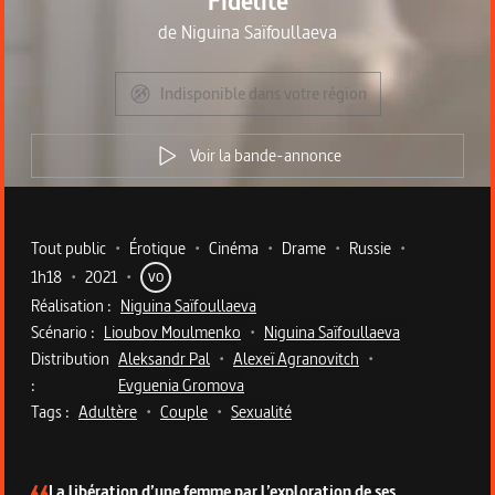
Fidélité
de
Niguina Saïfoullaeva
Indisponible dans votre région
Voir la bande-annonce
Metadata du programme
Tout public
•
Érotique
•
Cinéma
•
Drame
•
Russie
•
1h18
•
2021
•
VO
Réalisation :
Niguina Saïfoullaeva
Scénario :
Lioubov Moulmenko
•
Niguina Saïfoullaeva
Distribution
Aleksandr Pal
•
Alexeï Agranovitch
•
:
Evguenia Gromova
Tags :
Adultère
•
Couple
•
Sexualité
Description du programme
La libération d’une femme par l’exploration de ses