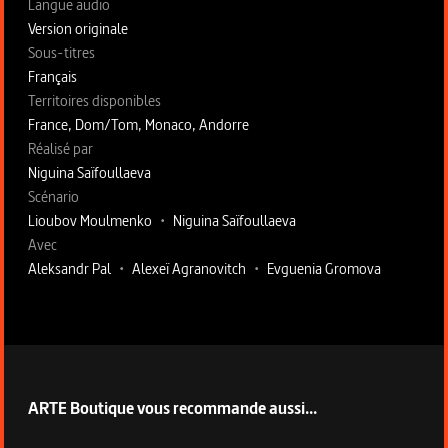
Langue audio
Version originale
Sous-titres
Français
Territoires disponibles
France, Dom/Tom, Monaco, Andorre
Fiche technique section droite
Réalisé par
Niguina Saïfoullaeva
Scénario
Lioubov Moulmenko
•
Niguina Saïfoullaeva
Avec
Aleksandr Pal
•
Alexeï Agranovitch
•
Evguenia Gromova
ARTE Boutique vous recommande aussi...