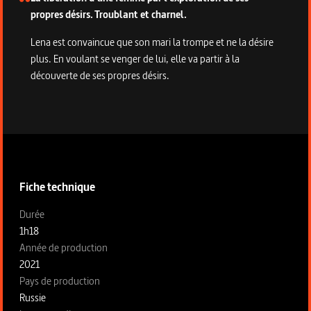
propres désirs. Troublant et charnel.
Lena est convaincue que son mari la trompe et ne la désire
plus. En voulant se venger de lui, elle va partir à la
découverte de ses propres désirs.
Informations techniques du programme
Fiche technique
Fiche technique section gauche
Durée
1h18
Année de production
2021
Pays de production
Russie