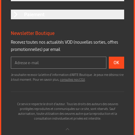
Paiement
Newsletter Boutique
Recevez toutes nos actualités VOD (nouvelles sorties, offres
promotionnelles) par email
OK
Je souhaite recevoir la lettre d’information d'ARTE Boutique. Je peux me désinscrire
à tout moment. Pour en savoir plus,
consultez nos CGU
.
Ce service respecte le droit d’auteur. Tous les droits des auteurs des oeuvres
protégées reproduites et communiquées sur ce site, sont réservés. Sauf
autorisation, toute utilisation des oeuvres autre que la reproduction et la
consultation individuelles et privées est interdite.