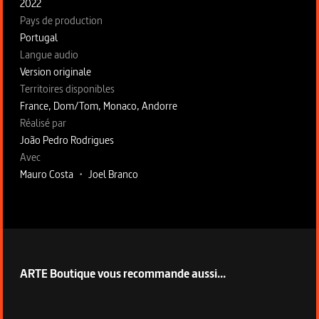
2022
Pays de production
Portugal
Langue audio
Version originale
Territoires disponibles
France, Dom/Tom, Monaco, Andorre
Fiche technique section droite
Réalisé par
João Pedro Rodrigues
Avec
Mauro Costa
•
Joel Branco
ARTE Boutique vous recommande aussi...