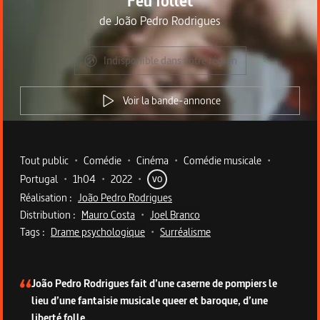
Feu follet
de
João Pedro Rodrigues
Indisponible dans votre région
Voir la bande-annonce
Metadata du programme
Tout public
•
Comédie
•
Cinéma
•
Comédie musicale
•
Portugal
•
1h04
•
2022
•
VO
Réalisation :
João Pedro Rodrigues
Distribution :
Mauro Costa
•
Joel Branco
Tags :
Drame psychologique
•
Surréalisme
Description du programme
João Pedro Rodrigues fait d’une caserne de pompiers le
lieu d’une fantaisie musicale queer et baroque, d’une
liberté folle.