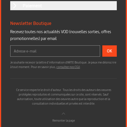
Paiement
Newsletter Boutique
Recevez toutes nos actualités VOD (nouvelles sorties, offres
promotionnelles) par email
OK
Je souhaite recevoir la lettre d’information d'ARTE Boutique. Je peux me désinscrire
à tout moment. Pour en savoir plus,
consultez nos CGU
.
Ce service respecte le droit d’auteur. Tous les droits des auteurs des oeuvres
protégées reproduites et communiquées sur ce site, sont réservés. Sauf
autorisation, toute utilisation des oeuvres autre que la reproduction et la
consultation individuelles et privées est interdite.
Remonter la page