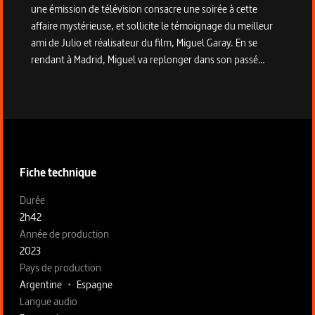
une émission de télévision consacre une soirée à cette
affaire mystérieuse, et sollicite le témoignage du meilleur
ami de Julio et réalisateur du film, Miguel Garay. En se
rendant à Madrid, Miguel va replonger dans son passé…
Informations techniques du programme
Fiche technique
Fiche technique section gauche
Durée
2h42
Année de production
2023
Pays de production
Argentine
•
Espagne
Langue audio