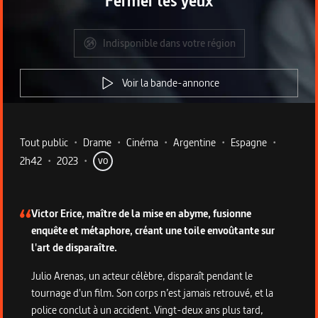
Fermer les yeux
Indisponible dans votre région
Voir la bande-annonce
Metadata du programme
Tout public
•
Drame
•
Cinéma
•
Argentine
•
Espagne
•
2h42
•
2023
•
VO
Description du programme
Victor Erice, maître de la mise en abyme, fusionne
enquête et métaphore, créant une toile envoûtante sur
l'art de disparaître.
Julio Arenas, un acteur célèbre, disparaît pendant le
tournage d'un film. Son corps n’est jamais retrouvé, et la
police conclut à un accident. Vingt-deux ans plus tard,