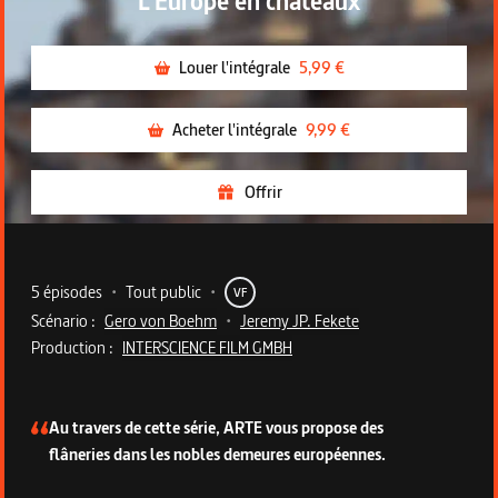
L'Europe en châteaux
Louer l'intégrale
5,99 €
Acheter l'intégrale
9,99 €
Offrir
Metadata du programme
5 épisodes
•
Tout public
•
VF
Scénario :
Gero von Boehm
•
Jeremy JP. Fekete
Production :
INTERSCIENCE FILM GMBH
Description de la série
Au travers de cette série, ARTE vous propose des
flâneries dans les nobles demeures européennes.