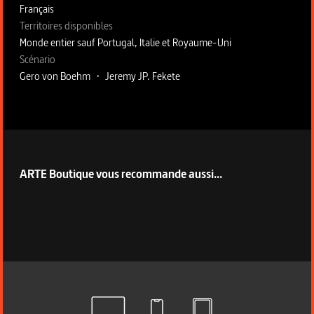
Français
Territoires disponibles
Monde entier sauf Portugal, Italie et Royaume-Uni
Fiche technique section droite
Scénario
Gero von Boehm
•
Jeremy JP. Fekete
ARTE Boutique vous recommande aussi...