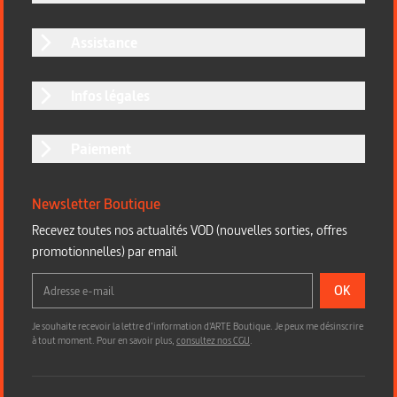
Assistance
Infos légales
Paiement
Newsletter Boutique
Recevez toutes nos actualités VOD (nouvelles sorties, offres
promotionnelles) par email
OK
Je souhaite recevoir la lettre d’information d'ARTE Boutique. Je peux me désinscrire
à tout moment. Pour en savoir plus,
consultez nos CGU
.