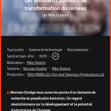
Les étonnants pouvoirs de
transformation du cerveau
de
Mike Sheerin
Indisponible dans votre région
Metadata du programme
Tout public
•
Science et technologie
•
Documentaire
•
Santé et bien-être
•
1h09
•
VF
Réalisation :
Mike Sheerin
Scénario :
Norman Doidge
•
Mike Sheerin
Production :
90th PARALLEL Film and Television Productions Ltd
Description du programme
Norman Doidge nous ouvre les portes d’un domaine de
recherche en perpétuelle évolution. Un regard
révolutionnaire sur le développement et le potentiel
d'adaptation de l'homme.