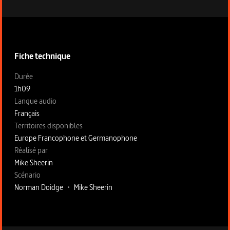
Informations techniques du programme
Fiche technique
Fiche technique section gauche
Durée
1h09
Langue audio
Français
Territoires disponibles
Europe Francophone et Germanophone
Fiche technique section droite
Réalisé par
Mike Sheerin
Scénario
Norman Doidge
•
Mike Sheerin