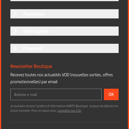
Assistance
Infos légales
Paiement
Newsletter Boutique
Recevez toutes nos actualités VOD (nouvelles sorties, offres
promotionnelles) par email
OK
Je souhaite recevoir la lettre d’information d'ARTE Boutique. Je peux me désinscrire
à tout moment. Pour en savoir plus,
consultez nos CGU
.