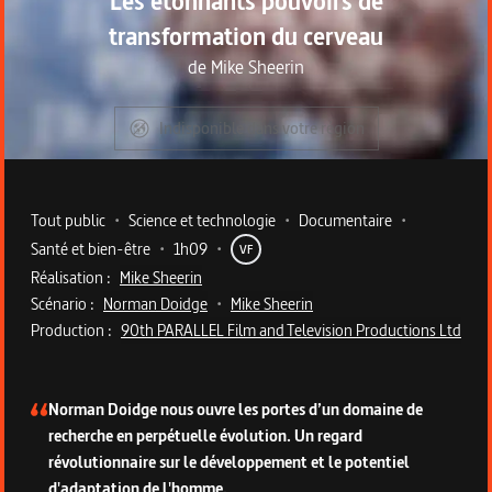
Les étonnants pouvoirs de
transformation du cerveau
de
Mike Sheerin
Indisponible dans votre région
Metadata du programme
Tout public
•
Science et technologie
•
Documentaire
•
Santé et bien-être
•
1h09
•
VF
Réalisation :
Mike Sheerin
Scénario :
Norman Doidge
•
Mike Sheerin
Production :
90th PARALLEL Film and Television Productions Ltd
Description du programme
Norman Doidge nous ouvre les portes d’un domaine de
recherche en perpétuelle évolution. Un regard
révolutionnaire sur le développement et le potentiel
d'adaptation de l'homme.