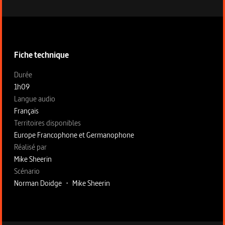
Informations techniques du programme
Fiche technique
Fiche technique section gauche
Durée
1h09
Langue audio
Français
Territoires disponibles
Europe Francophone et Germanophone
Fiche technique section droite
Réalisé par
Mike Sheerin
Scénario
Norman Doidge
•
Mike Sheerin