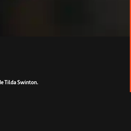
e Tilda Swinton.
campagne anglaise. La jeune femme,
intains souvenirs, entre les murs de cette
es couloirs sont déserts, la standardiste a un
lie à explorer le domaine. Elle est alors