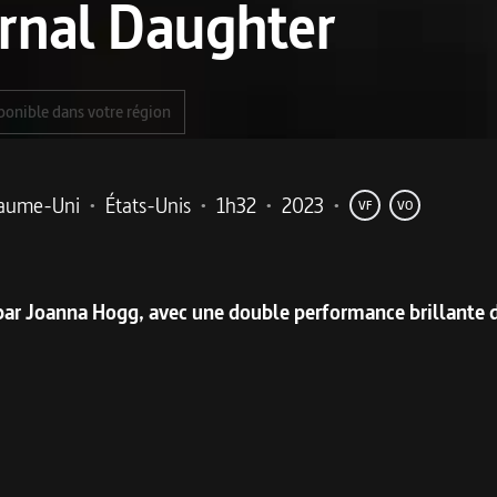
rnal Daughter
ponible dans votre région
aume-Uni
•
États-Unis
•
1h32
•
2023
•
VF
VO
me
ar Joanna Hogg, avec une double performance brillante d
dre quelques jours de repos dans un hôtel perdu dans la 
inspiration ; sa mère y voit l’occasion de faire remonter de lo
s vite, Julie est saisie par l’étrange atmosphère des lieux : l
de s’échapper. La nuit tombée, les circonstances poussent Ju