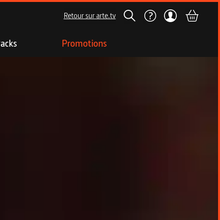
Retour sur arte.tv
acks
Promotions