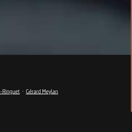
e-Ringuet
Gérard Meylan
•
timentale.