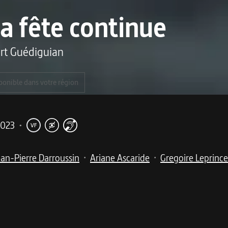
la fête continue
rt Guédiguian
ponible dans votre région
2023
•
VF
ean-Pierre Darroussin
Ariane Ascaride
Gregoire Leprinc
•
•
me
sont chères dans une chronique politique, familiale et sen