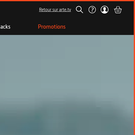
Retour sur arte.tv
acks
Promotions