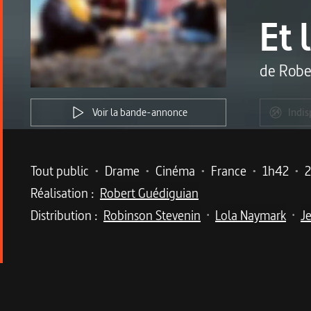
Et 
de
Robe
Voir la bande-annonce
Indis
Metadata du programme
Tout public
•
Drame
•
Cinéma
•
France
•
1h42
•
Réalisation :
Robert Guédiguian
Distribution :
Robinson Stevenin
Lola Naymark
J
•
•
Description du program
Robert Guédiguian célèbre les valeurs qui lui 