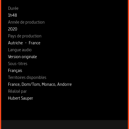
Fiche technique section gauche
Durée
1h48
Année de production
2020
Pays de production
Autriche
•
France
Langue audio
Version originale
Sous-titres
Français
Territoires disponibles
France, Dom/Tom, Monaco, Andorre
Fiche technique section droite
Réalisé par
Hubert Sauper