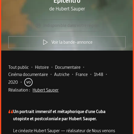
Epicentro
de
Hubert Sauper
Indisponible dans votre région
Voir la bande-annonce
Metadata du programme
Tout public
•
Histoire
•
Documentaire
•
Cinéma documentaire
•
Autriche
•
France
•
1h48
•
2020
•
VO
Réalisation :
Hubert Sauper
Description du programme
Un portrait immersif et métaphorique d'une Cuba
utopiste et postcoloniale par Hubert Sauper.
Le cinéaste Hubert Sauper — réalisateur de Nous venons