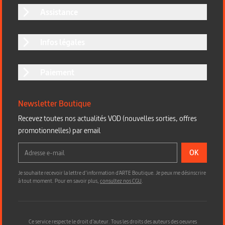
Assistance
Infos légales
Paiement
Newsletter Boutique
Recevez toutes nos actualités VOD (nouvelles sorties, offres
promotionnelles) par email
OK
Je souhaite recevoir la lettre d’information d'ARTE Boutique. Je peux me désinscrire
à tout moment. Pour en savoir plus,
consultez nos CGU
.
Ce service respecte le droit d’auteur. Tous les droits des auteurs des oeuvres