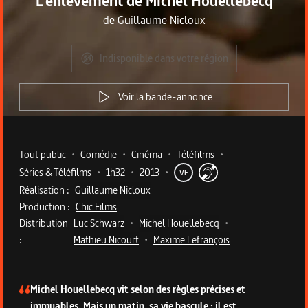
L'enlèvement de Michel Houellebecq
de
Guillaume Nicloux
Indisponible dans votre région
Voir la bande-annonce
Metadata du programme
Tout public
•
Comédie
•
Cinéma
•
Téléfilms
•
Séries & Téléfilms
•
1h32
•
2013
•
VF
Réalisation :
Guillaume Nicloux
Production :
Chic Films
Distribution
Luc Schwarz
•
Michel Houellebecq
•
:
Mathieu Nicourt
•
Maxime Lefrançois
Description du programme
Michel Houellebecq vit selon des règles précises et
immuables. Mais un matin, sa vie bascule : il est