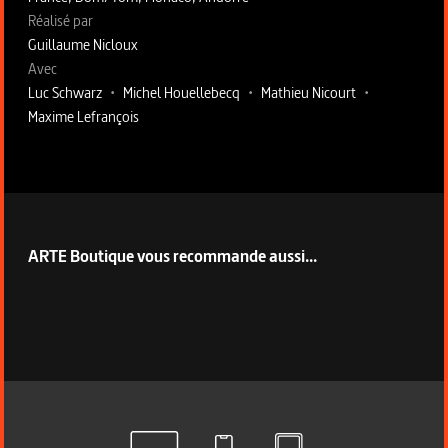
Fiche technique section droite
Réalisé par
Guillaume Nicloux
Avec
Luc Schwarz
•
Michel Houellebecq
•
Mathieu Nicourt
•
Maxime Lefrançois
ARTE Boutique vous recommande aussi...