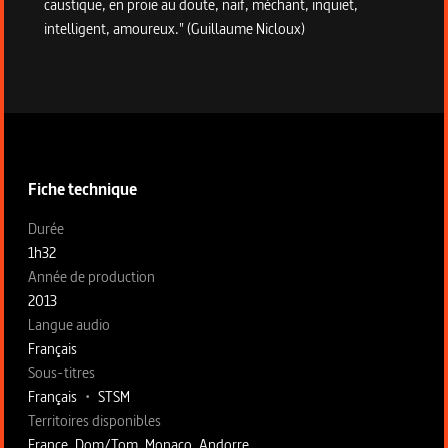
caustique, en proie au doute, naïf, méchant, inquiet,
intelligent, amoureux." (Guillaume Nicloux)
Informations techniques du programme
Fiche technique
Fiche technique section gauche
Durée
1h32
Année de production
2013
Langue audio
Français
Sous-titres
Français
•
STSM
Territoires disponibles
France, Dom/Tom, Monaco, Andorre