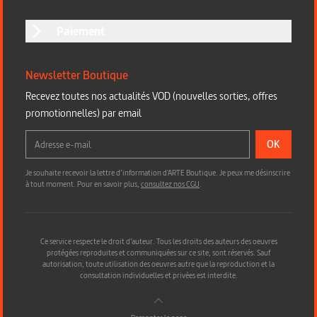
Paiement
Newsletter Boutique
Recevez toutes nos actualités VOD (nouvelles sorties, offres
promotionnelles) par email
OK
Je souhaite recevoir la lettre d’information d'ARTE Boutique. Je peux me désinscrire
à tout moment. Pour en savoir plus,
consultez nos CGU
.
Ce service respecte le droit d’auteur. Tous les droits des auteurs des oeuvres
protégées reproduites et communiquées sur ce site, sont réservés. Sauf
autorisation, toute utilisation des oeuvres autre que la reproduction et la
consultation individuelles et privées est interdite.