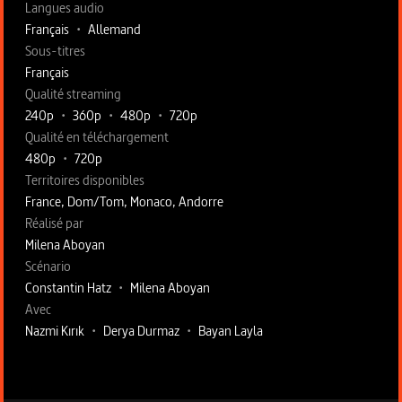
Langues audio
Français
•
Allemand
Sous-titres
Français
Qualité streaming
240p
•
360p
•
480p
•
720p
Qualité en téléchargement
480p
•
720p
Territoires disponibles
France, Dom/Tom, Monaco, Andorre
Fiche technique section droite
Réalisé par
Milena Aboyan
Scénario
Constantin Hatz
•
Milena Aboyan
Avec
Nazmi Kırık
•
Derya Durmaz
•
Bayan Layla