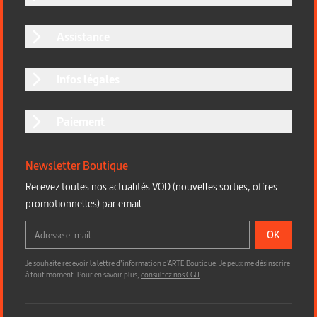
Assistance
Infos légales
Paiement
Newsletter Boutique
Recevez toutes nos actualités VOD (nouvelles sorties, offres
promotionnelles) par email
OK
Je souhaite recevoir la lettre d’information d'ARTE Boutique. Je peux me désinscrire
à tout moment. Pour en savoir plus,
consultez nos CGU
.