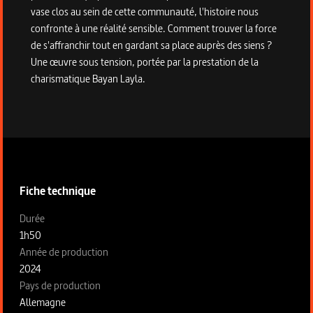
vase clos au sein de cette communauté, l'histoire nous
confronte à une réalité sensible. Comment trouver la force
de s'affranchir tout en gardant sa place auprès des siens ?
Une œuvre sous tension, portée par la prestation de la
charismatique Bayan Layla.
Informations techniques du programme
Fiche technique
Fiche technique section gauche
Durée
1h50
Année de production
2024
Pays de production
Allemagne