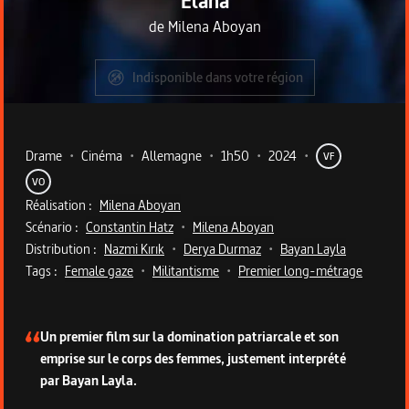
Elaha
de
Milena Aboyan
Indisponible dans votre région
Metadata du programme
Drame
•
Cinéma
•
Allemagne
•
1h50
•
2024
•
VF
VO
Réalisation :
Milena Aboyan
Scénario :
Constantin Hatz
•
Milena Aboyan
Distribution :
Nazmi Kırık
•
Derya Durmaz
•
Bayan Layla
Tags :
Female gaze
•
Militantisme
•
Premier long-métrage
Description du programme
Un premier film sur la domination patriarcale et son
emprise sur le corps des femmes, justement interprété
par Bayan Layla.