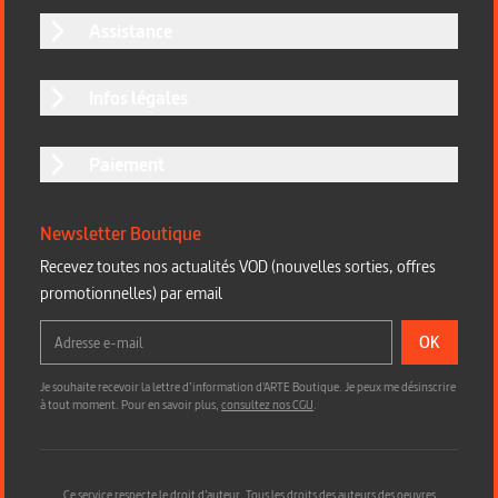
Assistance
Infos légales
Paiement
Newsletter Boutique
Recevez toutes nos actualités VOD (nouvelles sorties, offres
promotionnelles) par email
OK
Je souhaite recevoir la lettre d’information d'ARTE Boutique. Je peux me désinscrire
à tout moment. Pour en savoir plus,
consultez nos CGU
.
Ce service respecte le droit d’auteur. Tous les droits des auteurs des oeuvres