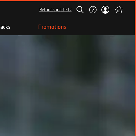
Retour sur arte.tv
acks
Promotions