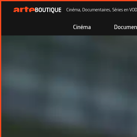
Cinéma, Documentaires, Séries en VOD à
Cinéma
Document