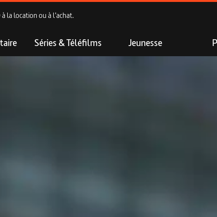
 la location ou à l’achat.
aire
Séries & Téléfilms
Jeunesse
P