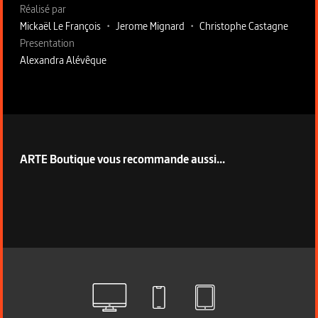
Fiche technique section droite
Réalisé par
Mickaël Le François
•
Jerome Mignard
•
Christophe Castagne
Presentation
Alexandra Alévêque
ARTE Boutique vous recommande aussi...