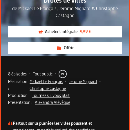
Drôles de villes
de
Mickaël Le François
,
Jerome Mignard
&
Christophe
Castagne
Acheter l'intégrale
9,99 €
Offrir
Metadata du programme
8 épisodes
•
Tout public
•
VF
Réalisation
Mickaël Le François
•
Jerome Mignard
•
:
Christophe Castagne
Production :
Tournez s'il vous plait
Presentation :
Alexandra Alévêque
Description de la série
Partout sur la planète les villes poussent et