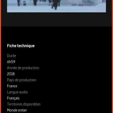
Épisode 8 - Longyearbyen
Informations techniques de la série
Fiche technique
Fiche technique section gauche
Durée
6h59
Année de production
2018
Pays de production
France
Langue audio
Français
Territoires disponibles
Monde entier