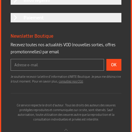
Paiement
Newsletter Boutique
Recevez toutes nos actualités VOD (nouvelles sorties, offres
promotionnelles) par email
OK
Je souhaite recevoir la lettre d’information d'ARTE Boutique. Je peux me désinscrire
à tout moment. Pour en savoir plus,
consultez nos CGU
.
Ce service respecte le droit d’auteur. Tous les droits des auteurs des oeuvres
protégées reproduites et communiquées sur ce site, sont réservés. Sauf
autorisation, toute utilisation des oeuvres autre que la reproduction et la
consultation individuelles et privées est interdite.