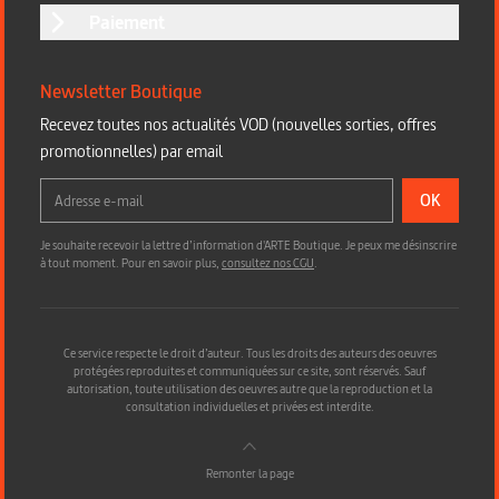
Paiement
Newsletter Boutique
Recevez toutes nos actualités VOD (nouvelles sorties, offres
promotionnelles) par email
OK
Je souhaite recevoir la lettre d’information d'ARTE Boutique. Je peux me désinscrire
à tout moment. Pour en savoir plus,
consultez nos CGU
.
Ce service respecte le droit d’auteur. Tous les droits des auteurs des oeuvres
protégées reproduites et communiquées sur ce site, sont réservés. Sauf
autorisation, toute utilisation des oeuvres autre que la reproduction et la
consultation individuelles et privées est interdite.
Remonter la page