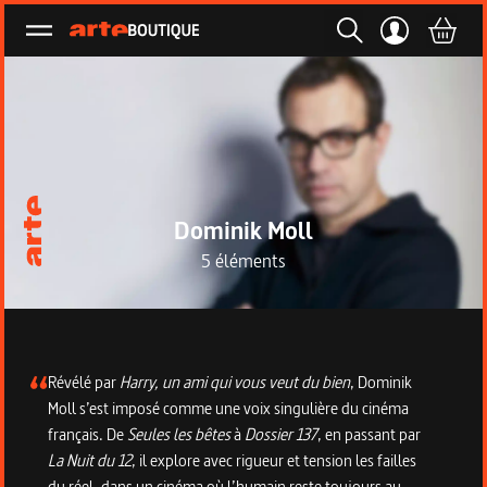
Ouvrir le menu
Dominik Moll
5 éléments
Description de la collection
Révélé par
Harry, un ami qui vous veut du bien
, Dominik
Moll s’est imposé comme une voix singulière du cinéma
français. De
Seules les bêtes
à
Dossier 137
, en passant par
La Nuit du 12
, il explore avec rigueur et tension les failles
du réel, dans un cinéma où l’humain reste toujours au