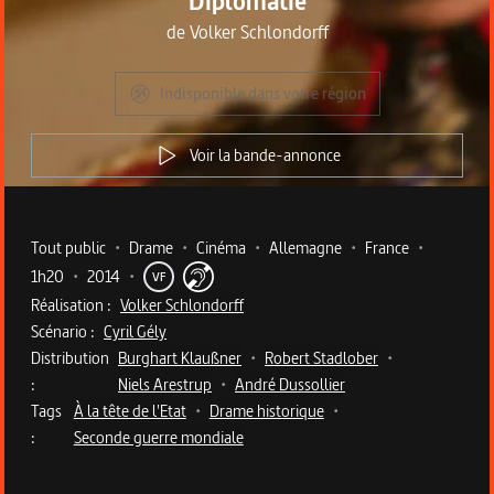
Diplomatie
de
Volker Schlondorff
Indisponible dans votre région
Voir la bande-annonce
Metadata du programme
Tout public
•
Drame
•
Cinéma
•
Allemagne
•
France
•
1h20
•
2014
•
VF
Réalisation :
Volker Schlondorff
Scénario :
Cyril Gély
Distribution
Burghart Klaußner
•
Robert Stadlober
•
:
Niels Arestrup
•
André Dussollier
Tags
À la tête de l'Etat
•
Drame historique
•
:
Seconde guerre mondiale
Description du programme