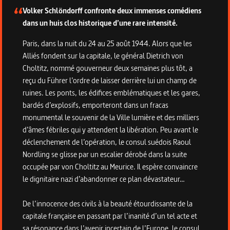
Volker Schlöndorff confronte deux immenses comédiens
dans un huis clos historique d’une rare intensité.
Paris, dans la nuit du 24 au 25 août 1944. Alors que les
Alliés fondent sur la capitale, le général Dietrich von
Choltitz, nommé gouverneur deux semaines plus tôt, a
reçu du Führer l’ordre de laisser derrière lui un champ de
ruines. Les ponts, les édifices emblématiques et les gares,
bardés d’explosifs, emporteront dans un fracas
monumental le souvenir de la Ville lumière et des milliers
d’âmes fébriles qui y attendent la libération. Peu avant le
déclenchement de l’opération, le consul suédois Raoul
Nordling se glisse par un escalier dérobé dans la suite
occupée par von Choltitz au Meurice. Il espère convaincre
le dignitaire nazi d’abandonner ce plan dévastateur…
De l’innocence des civils à la beauté étourdissante de la
capitale française en passant par l’inanité d’un tel acte et
sa résonance dans l’avenir incertain de l’Europe, le consul