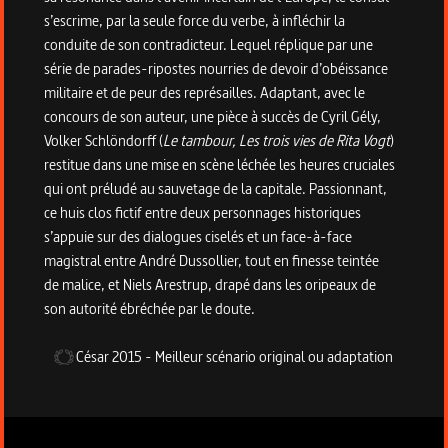
s’escrime, par la seule force du verbe, à infléchir la
conduite de son contradicteur. Lequel réplique par une
série de parades-ripostes nourries de devoir d’obéissance
militaire et de peur des représailles. Adaptant, avec le
concours de son auteur, une pièce à succès de Cyril Gély,
Volker Schlöndorff (
Le tambour, Les trois vies de Rita Vogt
)
restitue dans une mise en scène léchée les heures cruciales
qui ont préludé au sauvetage de la capitale. Passionnant,
ce huis clos fictif entre deux personnages historiques
s’appuie sur des dialogues ciselés et un face-à-face
magistral entre André Dussollier, tout en finesse teintée
de malice, et Niels Arestrup, drapé dans les oripeaux de
son autorité ébréchée par le doute.
César
2015
-
Meilleur scénario original ou adaptation
Informations techniques du programme