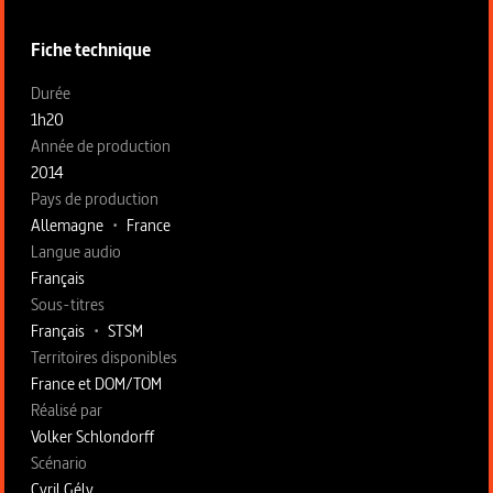
Fiche technique
Fiche technique section gauche
Durée
1h20
Année de production
2014
Pays de production
Allemagne
•
France
Langue audio
Français
Sous-titres
Français
•
STSM
Territoires disponibles
France et DOM/TOM
Fiche technique section droite
Réalisé par
Volker Schlondorff
Scénario
Cyril Gély