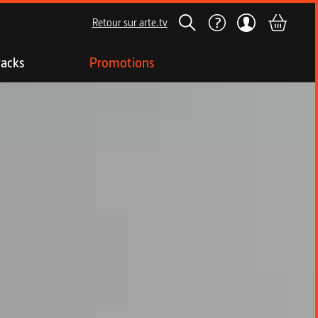
Retour sur arte.tv
acks
Promotions