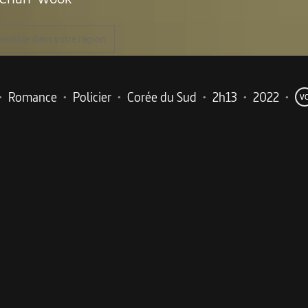
ponible dans votre région
•
Romance
•
Policier
•
Corée du Sud
•
2h13
•
2022
•
V
me
ok délivre une intrigue corsée autour de l’art de la sédu
a mort suspecte d’un homme survenue au sommet d’une mon
sé par son attirance pour elle.