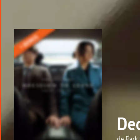
Dec
de
Park