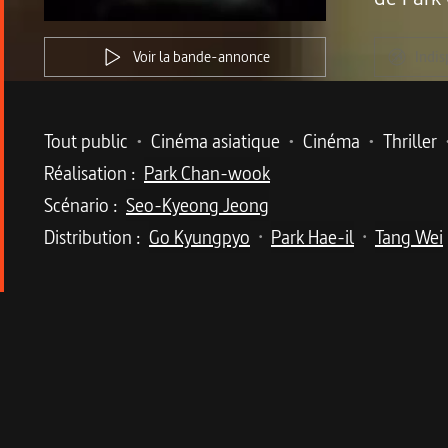
Voir la bande-annonce
Indis
Metadata du programme
Tout public
•
Cinéma asiatique
•
Cinéma
•
Thriller
Réalisation :
Park Chan-wook
Scénario :
Seo-Kyeong Jeong
Distribution :
Go Kyungpyo
Park Hae-il
Tang Wei
•
•
Description du program
Prix de la mise en scène à Cannes, Park Chan-Wo
Hae-Joon, détective chevronné, enquête sur l
Sore, la femme du défunt, tout en étant déstabili