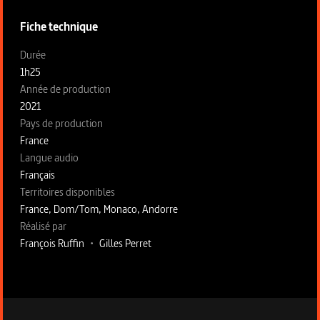
Fiche technique
Fiche technique section gauche
Durée
1h25
Année de production
2021
Pays de production
France
Langue audio
Français
Territoires disponibles
France, Dom/Tom, Monaco, Andorre
Fiche technique section droite
Réalisé par
François Ruffin
•
Gilles Perret