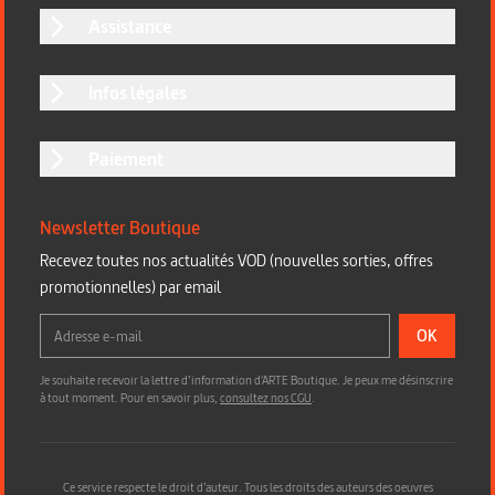
Assistance
Infos légales
Paiement
Newsletter Boutique
Recevez toutes nos actualités VOD (nouvelles sorties, offres
promotionnelles) par email
OK
Je souhaite recevoir la lettre d’information d'ARTE Boutique. Je peux me désinscrire
à tout moment. Pour en savoir plus,
consultez nos CGU
.
Ce service respecte le droit d’auteur. Tous les droits des auteurs des oeuvres