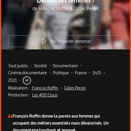
Debout les femmes !
de
François Ruffin
&
Gilles Perret
Indisponible dans votre région
Voir la bande-annonce
Metadata du programme
Tout public
•
Société
•
Documentaire
•
Cinéma documentaire
•
Politique
•
France
•
1h25
•
2021
•
VF
Réalisation :
François Ruffin
•
Gilles Perret
Production :
Les 400 Clous
Description du programme
François Ruffin donne la parole aux femmes qui
occupent des métiers essentiels mais dévalorisés. Un
documentaire touchant et engagé.