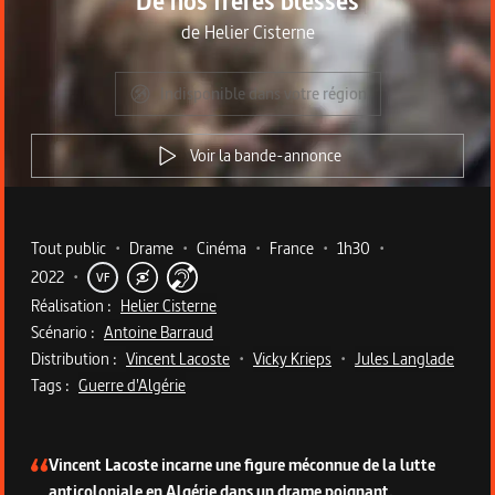
De nos frères blessés
de
Helier Cisterne
Indisponible dans votre région
Voir la bande-annonce
Metadata du programme
Tout public
•
Drame
•
Cinéma
•
France
•
1h30
•
2022
•
VF
Réalisation :
Helier Cisterne
Scénario :
Antoine Barraud
Distribution :
Vincent Lacoste
•
Vicky Krieps
•
Jules Langlade
Tags :
Guerre d'Algérie
Description du programme
Vincent Lacoste incarne une figure méconnue de la lutte
anticoloniale en Algérie dans un drame poignant.