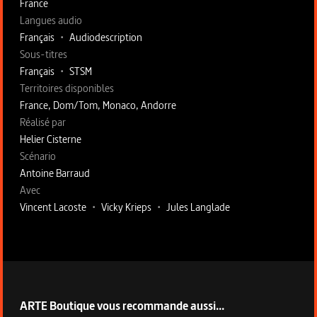
France
Langues audio
Français
•
Audiodescription
Sous-titres
Français
•
STSM
Territoires disponibles
France, Dom/Tom, Monaco, Andorre
Fiche technique section droite
Réalisé par
Helier Cisterne
Scénario
Antoine Barraud
Avec
Vincent Lacoste
•
Vicky Krieps
•
Jules Langlade
ARTE Boutique vous recommande aussi...