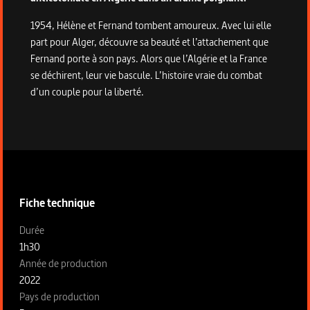
1954, Hélène et Fernand tombent amoureux. Avec lui elle
part pour Alger, découvre sa beauté et l’attachement que
Fernand porte à son pays. Alors que l’Algérie et la France
se déchirent, leur vie bascule. L’histoire vraie du combat
d’un couple pour la liberté.
Informations techniques du programme
Fiche technique
Fiche technique section gauche
Durée
1h30
Année de production
2022
Pays de production