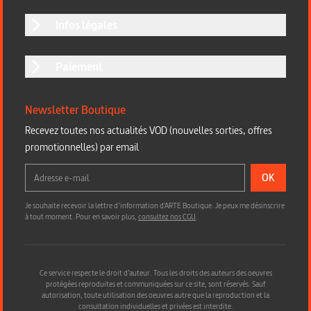
Infos légales
Paiement
Newsletter Boutique
Recevez toutes nos actualités VOD (nouvelles sorties, offres
promotionnelles) par email
OK
Je souhaite recevoir la lettre d’information d'ARTE Boutique. Je peux me désinscrire
à tout moment. Pour en savoir plus,
consultez nos CGU
.
Ce service respecte le droit d’auteur. Tous les droits des auteurs des oeuvres
protégées reproduites et communiquées sur ce site, sont réservés. Sauf
autorisation, toute utilisation des oeuvres autre que la reproduction et la
consultation individuelles et privées est interdite.