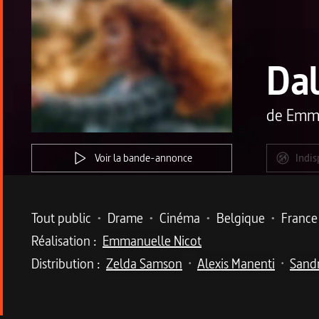
Da
de
Emma
Voir la bande-annonce
Indis
Metadata du programme
Tout public
•
Drame
•
Cinéma
•
Belgique
•
France
Réalisation :
Emmanuelle Nicot
Distribution :
Zelda Samson
Alexis Manenti
Sandr
•
•
Description du program