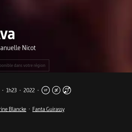
lva
nuelle Nicot
ponible dans votre région
•
1h23
•
2022
•
VF
ine Blancke
Fanta Guirassy
•
me