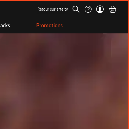
Retour sur arte.tv
acks
Promotions