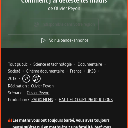
Comment j'ai détesté les maths
de
Olivier Peyon
Indisponible dans votre région
Voir la bande-annonce
Metadata du programme
Tout public
•
Science et technologie
•
Documentaire
•
Société
•
Cinéma documentaire
•
France
•
1h38
•
2013
•
VF
Réalisation :
Olivier Peyon
Scénario :
Olivier Peyon
Production :
ZADIG FILMS
•
HAUT ET COURT PRODUCTIONS
Description du programme
Les maths vous ont toujours barbé, vous avez toujours
pensé qu'être nul en maths était une fatalité, bref vous