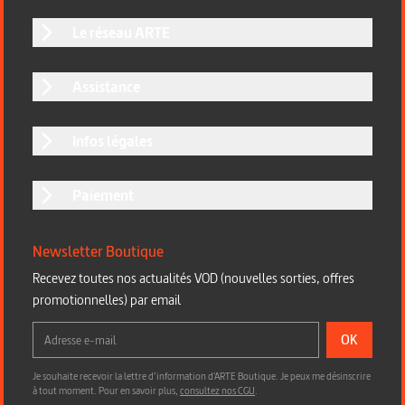
Le réseau ARTE
Assistance
Infos légales
Paiement
Newsletter Boutique
Recevez toutes nos actualités VOD (nouvelles sorties, offres
promotionnelles) par email
OK
Je souhaite recevoir la lettre d’information d'ARTE Boutique. Je peux me désinscrire
à tout moment. Pour en savoir plus,
consultez nos CGU
.