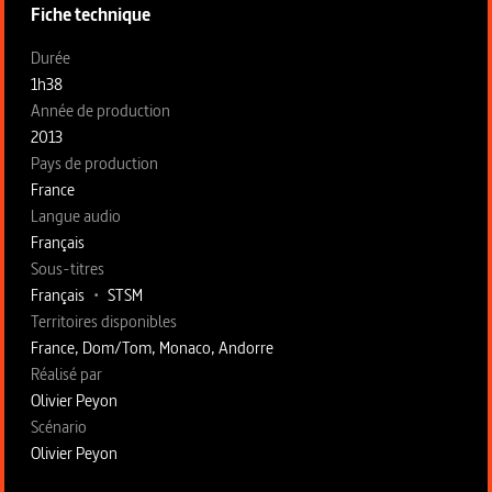
Fiche technique
Fiche technique section gauche
Durée
1h38
Année de production
2013
Pays de production
France
Langue audio
Français
Sous-titres
Français
•
STSM
Territoires disponibles
France, Dom/Tom, Monaco, Andorre
Fiche technique section droite
Réalisé par
Olivier Peyon
Scénario
Olivier Peyon