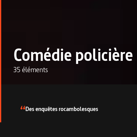
Comédie policière
35 éléments
Description de la collecti
Des enquêtes rocambolesques
Ces comédies policières renouvellent le genre av