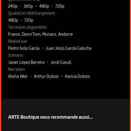
240p
•
360p
•
480p
•
720p
Qualité en téléchargement
480p
•
720p
Territoires disponibles
France, Dom/Tom, Monaco, Andorre
Fiche technique section droite
Réalisé par
Pedro Solis García
•
Juan Jesús García Galocha
Scénario
Javier López Barreira
•
Jordi Gasull
Narration
Alisha Weir
•
Arthur Dubois
•
Aaricia Dubois
ARTE Boutique vous recommande aussi...