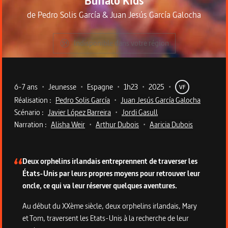
Buffalo Kids
de
Pedro Solis García
&
Juan Jesús García Galocha
Indisponible dans votre région
Metadata du programme
6-7 ans
•
Jeunesse
•
Espagne
•
1h23
•
2025
•
VF
Réalisation :
Pedro Solis García
•
Juan Jesús García Galocha
Scénario :
Javier López Barreira
•
Jordi Gasull
Narration :
Alisha Weir
•
Arthur Dubois
•
Aaricia Dubois
Description du programme
Deux orphelins irlandais entreprennent de traverser les
États-Unis par leurs propres moyens pour retrouver leur
oncle, ce qui va leur réserver quelques aventures.
Au début du XXème siècle, deux orphelins irlandais, Mary
et Tom, traversent les Etats-Unis à la recherche de leur