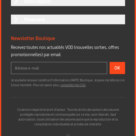
Infos légales
Paiement
Newsletter Boutique
Recevez toutes nos actualités VOD (nouvelles sorties, offres
promotionnelles) par email
OK
Je souhaite recevoir la lettre d’information d'ARTE Boutique. Je peux me désinscrire
à tout moment. Pour en savoir plus,
consultez nos CGU
.
Ce service respecte le droit d’auteur. Tous les droits des auteurs des oeuvres
protégées reproduites et communiquées sur ce site, sont réservés. Sauf
autorisation, toute utilisation des oeuvres autre que la reproduction et la
consultation individuelles et privées est interdite.