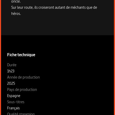
oncle.
Sur leur route, ils croiseront autant de méchants que de
héros.
Informations techniques du programme
Fiche technique
Fiche technique section gauche
Durée
1h23
Année de production
2025
Pays de production
Espagne
Sous-titres
Français
Qualité streaming