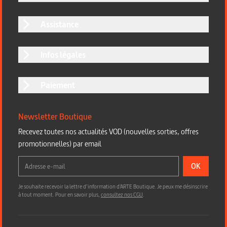
Assistance
Infos légales
Paiement
Newsletter Boutique
Recevez toutes nos actualités VOD (nouvelles sorties, offres
promotionnelles) par email
OK
Je souhaite recevoir la lettre d’information d'ARTE Boutique. Je peux me désinscrire
à tout moment. Pour en savoir plus,
consultez nos CGU
.