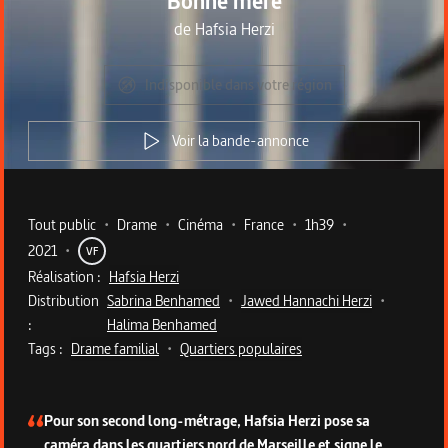
Bonne mère
de
Hafsia Herzi
Indisponible dans votre région
Voir la bande-annonce
Metadata du programme
Tout public
•
Drame
•
Cinéma
•
France
•
1h39
•
2021
•
VF
Réalisation :
Hafsia Herzi
Distribution
Sabrina Benhamed
•
Jawed Hannachi Herzi
•
:
Halima Benhamed
Tags :
Drame familial
•
Quartiers populaires
Description du programme
Pour son second long-métrage, Hafsia Herzi pose sa
caméra dans les quartiers nord de Marseille et signe le