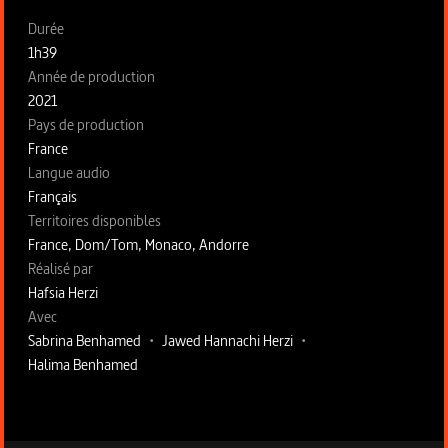
Fiche technique section gauche
Durée
1h39
Année de production
2021
Pays de production
France
Langue audio
Français
Territoires disponibles
France, Dom/Tom, Monaco, Andorre
Fiche technique section droite
Réalisé par
Hafsia Herzi
Avec
Sabrina Benhamed
•
Jawed Hannachi Herzi
•
Halima Benhamed