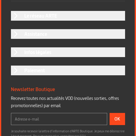
Le réseau ARTE
Assistance
Infos légales
Paiement
Newsletter Boutique
Recevez toutes nos actualités VOD (nouvelles sorties, offres
promotionnelles) par email
OK
Je souhaite recevoir la lettre d’information d'ARTE Boutique. Je peux me désinscrire
à tout moment. Pour en savoir plus,
consultez nos CGU
.