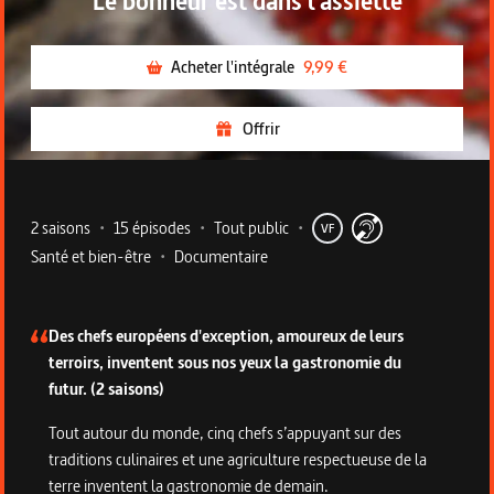
Le bonheur est dans l'assiette
Acheter l'intégrale
9,99 €
Offrir
Metadata du programme
2 saisons
•
15 épisodes
•
Tout public
•
VF
Santé et bien-être
•
Documentaire
Description de la série
Des chefs européens d'exception, amoureux de leurs
terroirs, inventent sous nos yeux la gastronomie du
futur. (2 saisons)
Tout autour du monde, cinq chefs s’appuyant sur des
traditions culinaires et une agriculture respectueuse de la
terre inventent la gastronomie de demain.