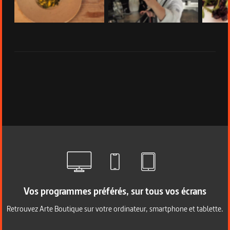
Épisode 1 - En Belgique avec
Épisode 2 - En France avec
Épisode 3
Kobe Desramaults
Alexandre Gauthier
Bretagne
Vos programmes préférés, sur tous vos écrans
Retrouvez Arte Boutique sur votre ordinateur, smartphone et tablette.