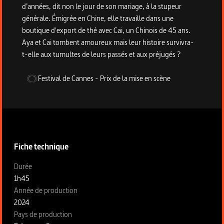
d’années, dit non le jour de son mariage, à la stupeur
générale. Émigrée en Chine, elle travaille dans une
boutique d'export de thé avec Cai, un Chinois de 45 ans.
Aya et Cai tombent amoureux mais leur histoire survivra-
t-elle aux tumultes de leurs passés et aux préjugés ?
Festival de Cannes
-
Prix de la mise en scène
Informations techniques du programme
Fiche technique
Fiche technique section gauche
Durée
1h45
Année de production
2024
Pays de production