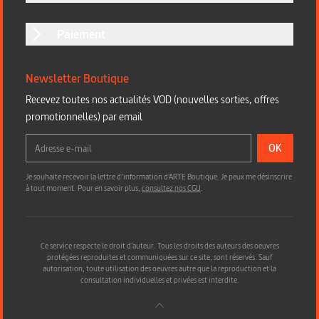
Paiement
Newsletter Boutique
Recevez toutes nos actualités VOD (nouvelles sorties, offres
promotionnelles) par email
OK
Je souhaite recevoir la lettre d’information d'ARTE Boutique. Je peux me désinscrire
à tout moment. Pour en savoir plus,
consultez nos CGU
.
Ce service respecte le droit d’auteur. Tous les droits des auteurs des oeuvres
protégées reproduites et communiquées sur ce site, sont réservés. Sauf
autorisation, toute utilisation des oeuvres autre que la reproduction et la
consultation individuelles et privées est interdite.