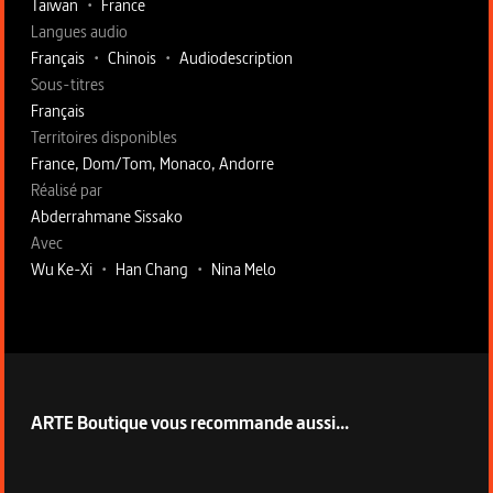
Taïwan
•
France
Langues audio
Français
•
Chinois
•
Audiodescription
Sous-titres
Français
Territoires disponibles
France, Dom/Tom, Monaco, Andorre
Fiche technique section droite
Réalisé par
Abderrahmane Sissako
Avec
Wu Ke-Xi
•
Han Chang
•
Nina Melo
ARTE Boutique vous recommande aussi...