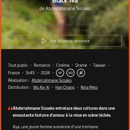
Black Tea
de
Abderrahmane Sissako
Indisponible dans votre région
Voir la bande-annonce
Metadata du programme
Tout public
•
Romance
•
Cinéma
•
Drame
•
Taïwan
•
France
•
1h45
•
2024
•
VF
VO
Réalisation :
Abderrahmane Sissako
Distribution :
Wu Ke-Xi
•
Han Chang
•
Nina Melo
Description du programme
Abderrahmane Sissako entrelace deux cultures dans une
envoutante histoire d’amour à la mise en scène léchée.
Aya, une jeune femme ivoirienne d’une trentaine