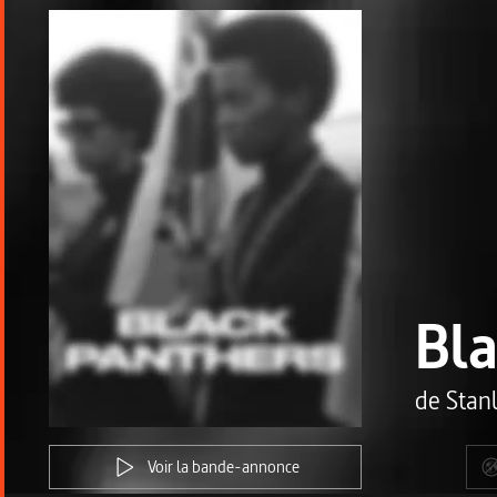
Bla
de
Stan
Voir la bande-annonce