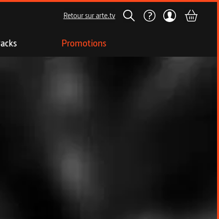
Retour sur arte.tv
acks
Promotions