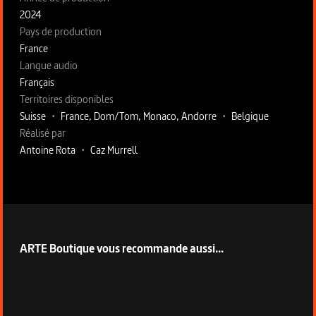
2024
Pays de production
France
Langue audio
Français
Territoires disponibles
Suisse
•
France, Dom/Tom, Monaco, Andorre
•
Belgique
Fiche technique section droite
Réalisé par
Antoine Rota
•
Caz Murrell
ARTE Boutique vous recommande aussi...