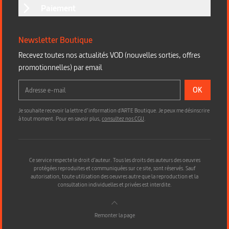
Paiement
Newsletter Boutique
Recevez toutes nos actualités VOD (nouvelles sorties, offres
promotionnelles) par email
OK
Je souhaite recevoir la lettre d’information d'ARTE Boutique. Je peux me désinscrire
à tout moment. Pour en savoir plus,
consultez nos CGU
.
Ce service respecte le droit d’auteur. Tous les droits des auteurs des oeuvres
protégées reproduites et communiquées sur ce site, sont réservés. Sauf
autorisation, toute utilisation des oeuvres autre que la reproduction et la
consultation individuelles et privées est interdite.
Remonter la page