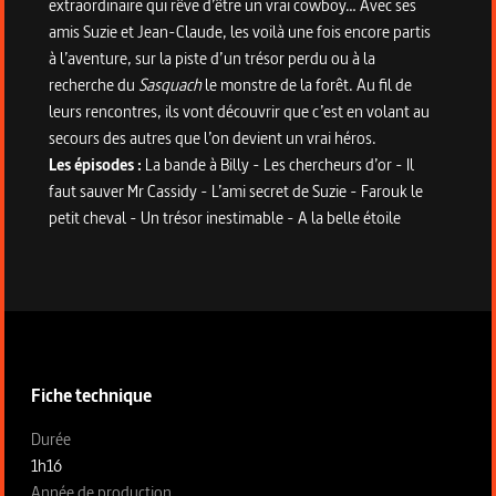
extraordinaire qui rêve d’être un vrai cowboy… Avec ses
amis Suzie et Jean-Claude, les voilà une fois encore partis
à l’aventure, sur la piste d’un trésor perdu ou à la
recherche du
Sasquach
le monstre de la forêt. Au fil de
leurs rencontres, ils vont découvrir que c’est en volant au
secours des autres que l’on devient un vrai héros.
Les épisodes :
La bande à Billy - Les chercheurs d’or - Il
faut sauver Mr Cassidy - L’ami secret de Suzie - Farouk le
petit cheval - Un trésor inestimable - A la belle étoile
Informations techniques du programme
Fiche technique
Fiche technique section gauche
Durée
1h16
Année de production