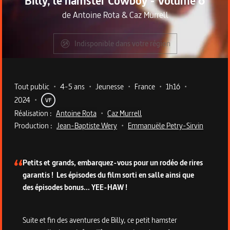
Billy, le hamster Cowboy - Volume 6
de
Antoine Rota
&
Caz Murrell
Indisponible dans votre région
Metadata du programme
Tout public
•
4-5 ans
•
Jeunesse
•
France
•
1h16
•
2024
•
VF
Réalisation :
Antoine Rota
•
Caz Murrell
Production :
Jean-Baptiste Wery
•
Emmanuële Petry-Sirvin
Description du programme
Petits et grands, embarquez-vous pour un rodéo de rires
garantis ! Les épisodes du film sorti en salle ainsi que
des épisodes bonus... YEE-HAW !
Suite et fin des aventures de Billy, ce petit hamster