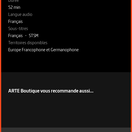
Fiche technique section gauche
Durée
52 min
Langue audio
Français
Sous-titres
Français
•
STSM
Territoires disponibles
Europe Francophone et Germanophone
Fiche technique section droite
ARTE Boutique vous recommande aussi...