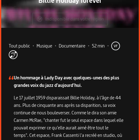
Billie Holiday forever
Indisponible dans votre région
Metadata du programme
Tout public
•
Musique
•
Documentaire
•
52 min
•
VF
Description du programme
Un hommage à Lady Day avec quelques-unes des plus
grandes voix du jazz d’aujourd’hui.
Le 17 juillet 1959 disparaissait Billie Holiday, à l’âge de 44
ans. Plus de cinquante ans après sa disparition, sa voix
continue de nous bouleverser. Comme le dira son amie
Carmen McRae, "chanter fut le seul espace dans lequel elle
pouvait exprimer ce qu’elle aurait aimé être tout le
temps". Cet espace, Frank Cassenti l'a recréé en studio, où