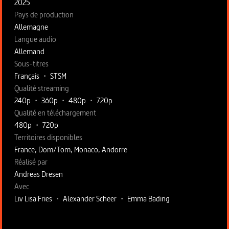
2025
Pays de production
Allemagne
Langue audio
Allemand
Sous-titres
Français
•
STSM
Qualité streaming
240p
•
360p
•
480p
•
720p
Qualité en téléchargement
480p
•
720p
Territoires disponibles
France, Dom/Tom, Monaco, Andorre
Fiche technique section droite
Réalisé par
Andreas Dresen
Avec
Liv Lisa Fries
•
Alexander Scheer
•
Emma Bading