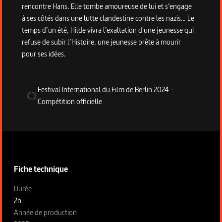
rencontre Hans. Elle tombe amoureuse de lui et s’engage
à ses côtés dans une lutte clandestine contre les nazis… Le
temps d’un été, Hilde vivra l’exaltation d'une jeunesse qui
refuse de subir l’Histoire, une jeunesse prête à mourir
pour ses idées.
Festival International du Film de Berlin
2024
-
Compétition officielle
Informations techniques du programme
Fiche technique
Fiche technique section gauche
Durée
2h
Année de production