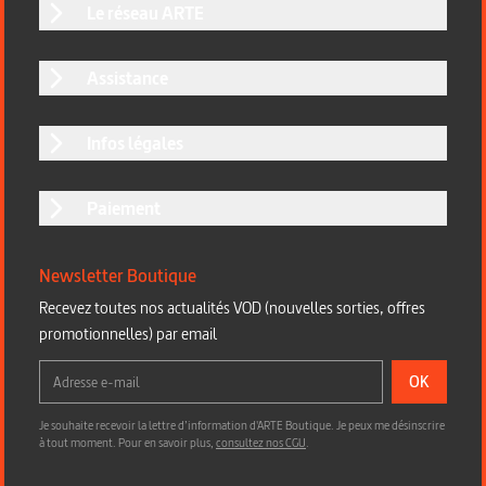
Le réseau ARTE
Assistance
Infos légales
Paiement
Newsletter Boutique
Recevez toutes nos actualités VOD (nouvelles sorties, offres
promotionnelles) par email
OK
Je souhaite recevoir la lettre d’information d'ARTE Boutique. Je peux me désinscrire
à tout moment. Pour en savoir plus,
consultez nos CGU
.