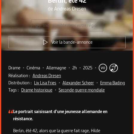
Berlin, été 42
de
Andreas Dresen
Indisponible dans votre région
Voir la bande-annonce
Metadata du programme
Drame
•
Cinéma
•
Allemagne
•
2h
•
2025
•
VO
Réalisation :
Andreas Dresen
Distribution :
Liv Lisa Fries
•
Alexander Scheer
•
Emma Bading
Tags :
Drame historique
•
Seconde guerre mondiale
Description du programme
Le portrait saisissant d’une jeunesse allemande en
résistance.
Berlin, été 42, alors que la guerre fait rage, Hilde