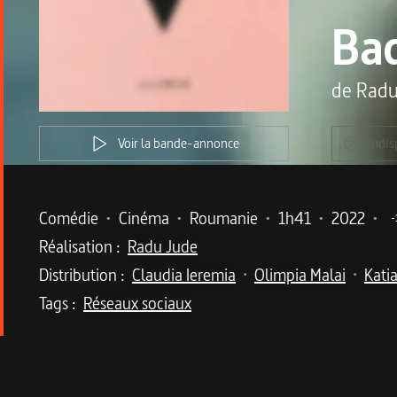
Bad
de
Radu
Voir la bande-annonce
Indis
Metadata du programme
Comédie
•
Cinéma
•
Roumanie
•
1h41
•
2022
•
-
Réalisation :
Radu Jude
Distribution :
Claudia Ieremia
Olimpia Malai
Kati
•
•
Tags :
Réseaux sociaux
Description du program
Le cinéaste roumain Radu Jude interroge la not