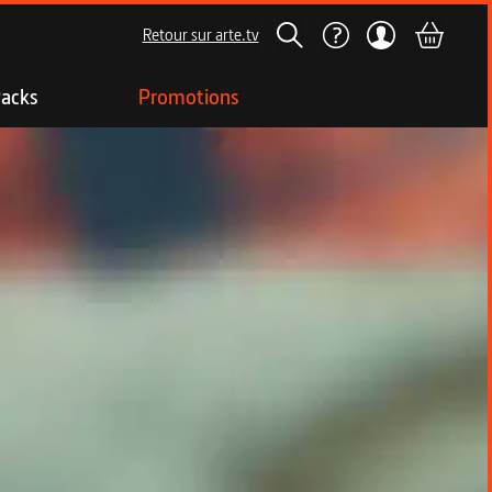
Retour sur arte.tv
acks
Promotions