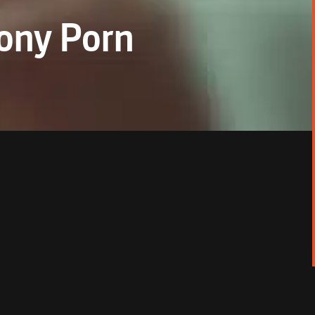
oony Porn
t.