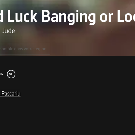
 Luck Banging or L
 Jude
ponible dans votre région
16
VO
a Pascariu
me
ion d'obscénité dans un film à la fois burlesque et glaçan