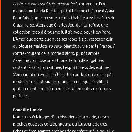
école, car elles sont très exigeantes
", commente l’ex-
mannequin Farida Khelfa, qui fut l’égérie et l’amie d’Alaïa.
Pour faire bonne mesure, celui-ci habille aussi les filles du
Crazy Horse. Alors que Charles Jourdan lui refuse une
collection (trop d’érotisme !), il s’envole pour New York.
L’Amérique porte aux nues ses robes à zip, vestes en cuir
ou blouses maillots
so sexy
, bientôt suivie par la France. À
contre-courant de la mode d’alors, plutôt ample,
Azzedine compose une silhouette souple et galbée,
captant, à sa façon raffinée, l’esprit fitness des eighties.
S’emparant du lycra, il célèbre les courbes du corps, qu’il
modèle en sculpteur. Les grands mannequins défilent
gratuitement pour récupérer ses vêtements aux coupes
parfaites.
Gouaille timide
Nourri des éclairages d’un historien de la mode, de ses
proches et de ses collaborateurs, qu'illustrent de très
riches et émouvantes archives de ce créateur à la gouaille