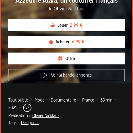
Azzedine Alaïa, un couturier français
de
Olivier Nicklaus
Louer
2,99 €
Acheter
6,99 €
Offrir
Voir la bande-annonce
Metadata du programme
Tout public
•
Mode
•
Documentaire
•
France
•
53 min
•
2021
•
VF
Réalisation :
Olivier Nicklaus
Tags :
Designers
Description du programme