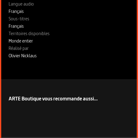
Langue audio
Français
Sous-titres
Français
Territoires disponibles
Monde entier
Fiche technique section droite
Réalisé par
Olivier Nicklaus
ARTE Boutique vous recommande aussi...