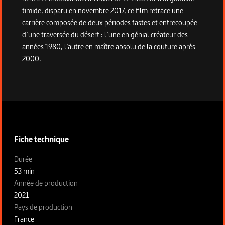
timide, disparu en novembre 2017, ce film retrace une
carrière composée de deux périodes fastes et entrecoupée
d’une traversée du désert : l’une en génial créateur des
années 1980, l’autre en maître absolu de la couture après
2000.
Informations techniques du programme
Fiche technique
Fiche technique section gauche
Durée
53 min
Année de production
2021
Pays de production
France