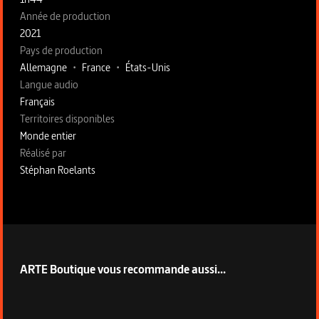
Année de production
2021
Pays de production
Allemagne
•
France
•
États-Unis
Langue audio
Français
Territoires disponibles
Monde entier
Fiche technique section droite
Réalisé par
Stéphan Roelants
ARTE Boutique vous recommande aussi...