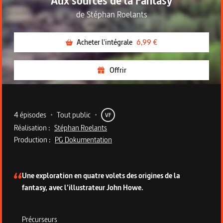
Aux sources de la Fantasy
de
Stéphan Roelants
Acheter l'intégrale
6,99 €
Offrir
Metadata du programme
4 épisodes
•
Tout public
•
VF
Réalisation :
Stéphan Roelants
Production :
PG Dokumentation
Description de la série
Une exploration en quatre volets des origines de la
fantasy, avec l’illustrateur John Howe.
Précurseurs