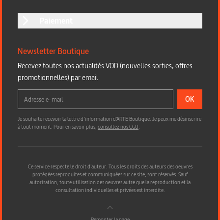
Paiement
Newsletter Boutique
Recevez toutes nos actualités VOD (nouvelles sorties, offres
promotionnelles) par email
OK
Je souhaite recevoir la lettre d’information d'ARTE Boutique. Je peux me désinscrire
à tout moment. Pour en savoir plus,
consultez nos CGU
.
Ce service respecte le droit d’auteur. Tous les droits des auteurs des oeuvres
protégées reproduites et communiquées sur ce site, sont réservés. Sauf
autorisation, toute utilisation des oeuvres autre que la reproduction et la
consultation individuelles et privées est interdite.
Remonter la page