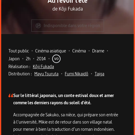
Au revoir l'été
de
Kôji Fukada
Indisponible dans votre région
Metadata du programme
Tout public
•
Cinéma asiatique
•
Cinéma
•
Drame
•
Japon
•
2h
•
2014
•
VO
Réalisation :
Kôji Fukada
Distribution :
Mayu Tsuruta
•
Fumi Nikaidô
•
Taiga
Description du programme
Sur le littéral japonais, un conte estival doux et amer
comme les derniers rayons du soleil d'été.
Accompagnée de Sakuko, sa nièce, qui prépare son entrée
à l’université, Mikie est de retour dans son village natal
pour mener à bien la traduction d’un roman indonésien.