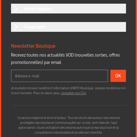
Infos légales
Paiement
Newsletter Boutique
Recevez toutes nos actualités VOD (nouvelles sorties, offres
promotionnelles) par email
OK
Je souhaite recevoir la lettre d’information d'ARTE Boutique. Je peux me désinscrire
à tout moment. Pour en savoir plus,
consultez nos CGU
.
Ce service respecte le droit d’auteur. Tous les droits des auteurs des oeuvres
protégées reproduites et communiquées sur ce site, sont réservés. Sauf
autorisation, toute utilisation des oeuvres autre que la reproduction et la
consultation individuelles et privées est interdite.