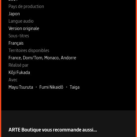
Pays de production
Japon
Langue audio
Version originale
Sous-titres
Français
Territoires disponibles
France, Dom/Tom, Monaco, Andorre
Fiche technique section droite
Réalisé par
Kôji Fukada
Avec
Mayu Tsuruta
•
Fumi Nikaidô
•
Taiga
ARTE Boutique vous recommande aussi...