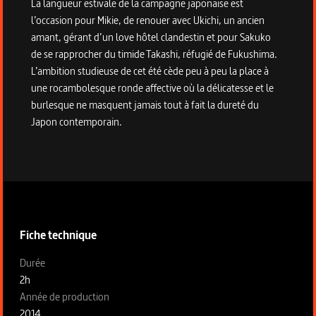
La langueur estivale de la campagne japonaise est
l’occasion pour Mikie, de renouer avec Ukichi, un ancien
amant, gérant d’un love hôtel clandestin et pour Sakuko
de se rapprocher du timide Takashi, réfugié de Fukushima.
L’ambition studieuse de cet été cède peu à peu la place à
une rocambolesque ronde affective où la délicatesse et le
burlesque ne masquent jamais tout à fait la dureté du
Japon contemporain.
Informations techniques du programme
Fiche technique
Fiche technique section gauche
Durée
2h
Année de production
2014